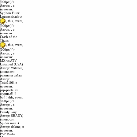
'200px')">
Автор:
, в
новости:
Syphon Filter:
Logans shadow
', this, event,
'200px')">
Автор:
, в
новости:
Crash of the
Titans
', this, event,
'200px')">
Автор:
, в
новости:
MX vs ATV
Untamed (USA)
Автор:
Witcher
,
в новости:
развития сайта
Автор:
Task9106
, в
новости:
psp-portal.ru:
журнал!!!!
бо! ', this, event,
'200px')">
Автор:
, в
новости:
Family Guy
Автор:
SHADY
,
в новости:
Spider man 3
Автор: dakine, в
новости:
PSP Media