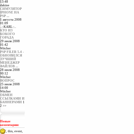
13:48
17:51
SHADY
:
..::KARL::..
, я вам помогаю ,,я обои закачиваю)
dakine
17:50
SHADY
:
..::KARL::..
,здарова
СИМУЛЯТОР
IPHONE НА
17:36
Witcher
:
..::KARL::..
,:)
PSP ...
17:24
..::KARL::..
:
а ну давай)
1 августа 2008
17:24
Witcher
:
..::KARL::..
,всё, поки, я пошёл
01:09
17:23
Witcher
:
..::KARL::..
,dc`? gjrb? z gji`k
..::KARL::..
КТО ИЗ
КОКОГО
ГОРАДА
29 июля 2008
01:42
Witcher
PSP FILER 5.4 -
ОБНОВИЛСЯ
ЛУЧШИЙ
МЕНЕДЖЕР
ФАЙЛОВ ...
28 июля 2008
00:12
Witcher
ВОПРОС
25 июля 2008
14:00
Witcher
ОБМЕН
ССЫЛКАМИ И
БАННЕРАМИ
1
2
>>
Новые
коментарии:
', this, event,