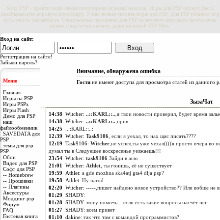
Sony PSP - практически самая популярная игровая консоль. Игры для PSP окунут Вас в
незабываемую игровую атмосферу. У нас нельзя скачать игры для PSP. Для PSP помимо игр
есть много эмуляторов. Специальные прошивки для PSP позволяют запускать программы
прямо с карточки памяти, даже на новой PSP Slim.
Вход на сайт:
Регистрация на сайте!
Забыли пароль?
Внимание, обнаружена ошибка
Меню
Гости
не имеют доступа для просмотра статей из данного р
Главная
Игры на PSP
ЗызаЧат
Игры PSPx
Игры Flash
14:38
Witcher
:
..::KARL::..
,я твои новости проверил, будет время заль
Демо для PSP
наш
14:38
Witcher
:
..::KARL::..
,прив
файлообменник
14:25
..::KARL::..
:
SAVEDATA для
12:39
Witcher
:
Task9106
, если я уехал, то нах щяс писать????
PSP
12:19
Task9106
:
Witcher
,не успел,ты уже уехал((((я просто вчера во п
темы для psp
PSP
думал ты в Следуещее воскресенье уезжаешь!!!
Обои
23:54
Witcher
:
task9106
Зайди в асю
Видео для PSP
21:01
Witcher
:
Athlet
, ты гонишь, её не существует
Софт для PSP
19:59
Athlet
:
a gde mozhna ska4atj gta4 dlja psp?
-- Homebrew
-- Прошивки
19:58
Athlet
:
Hy narod
-- Плагины
02:20
Witcher
:
-----
,пишет найдено новое устройство?? Или вобще не в
Аксессуры
01:29
SHADY
:
Моддинг psp
01:28
SHADY
:
могу помочь....если есть какие вопросы насчёт псп
Форум
FAQ
01:27
SHADY
:
всем привет
Гостевая книга
01:10
dakine
:
так что там с командой программистов?