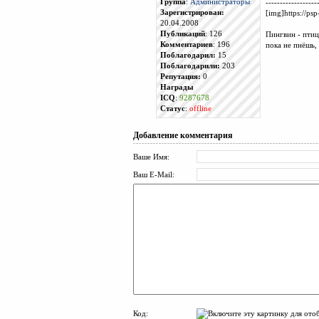
Группа
:
Администраторы
------------------
Зарегистрирован:
[img]https://psp
20.04.2008
Публикаций
: 126
Пингвин - птиц
Комментариев
: 196
пока не пнёшь,
Поблагодарил:
15
Поблагодарили:
203
Репутация:
0
Награды
ICQ
:
9287678
Статус
:
offline
Добавление комментария
Ваше Имя:
Ваш E-Mail:
Код: