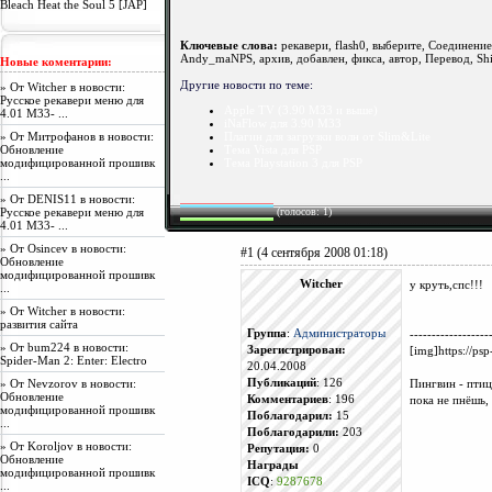
Bleach Heat the Soul 5 [JAP]
Ключевые слова:
рекавери, flash0, выберите, Соединение
Andy_maNPS, архив, добавлен, фикса, автор, Перевод, S
Новые коментарии:
Другие новости по теме:
» От
Witcher
в новости:
Русское рекавери меню для
Apple TV (3.90 M33 и выше)
4.01 M33- ...
iNaFlow для 3.90 M33
» От Митрофанов в новости:
Плагин для загрузки волн от Slim&Lite
Обновление
Тема Vista для PSP
модифицированной прошивк
Тема Playstation 3 для PSP
...
» От
DENIS11
в новости:
Русское рекавери меню для
(голосов: 1)
4.01 M33- ...
» От
Osincev
в новости:
#1 (4 сентября 2008 01:18)
Обновление
модифицированной прошивк
Witcher
у круть,спс!!!
...
» От
Witcher
в новости:
развития сайта
Группа
:
Администраторы
------------------
» От
bum224
в новости:
Зарегистрирован:
[img]https://psp
Spider-Man 2: Enter: Electro
20.04.2008
» От
Nevzorov
в новости:
Публикаций
: 126
Пингвин - птиц
Обновление
Комментариев
: 196
пока не пнёшь,
модифицированной прошивк
Поблагодарил:
15
...
Поблагодарили:
203
» От
Koroljov
в новости:
Репутация:
0
Обновление
Награды
модифицированной прошивк
ICQ
:
9287678
...