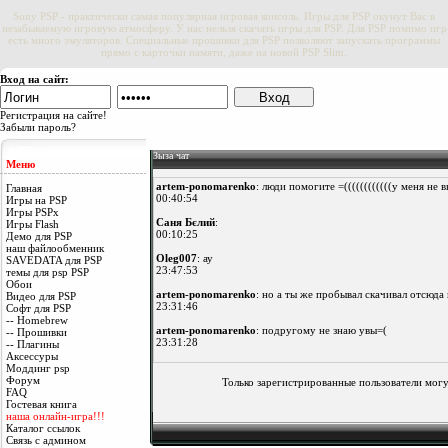
Sony PSP - практически самая популярная игровая консоль. Игры для PSP окунут Вас в
незабываемую игровую атмосферу. У нас нельзя скачать игры для PSP. Для PSP помимо игр
есть много эмуляторов. Специальные прошивки для PSP позволяют запускать программы
прямо с карточки памяти, даже на новой PSP Slim.
Вход на сайт:
Регистрация на сайте!
Забыли пароль?
Зыза чат
Меню
artem-ponomarenko
: люди помогите =((((((((((((у меня не 
Главная
00:40:54
Игры на PSP
Игры PSPx
Саня Бєлий
:
Игры Flash
00:10:25
Демо для PSP
наш файлообменник
Oleg007
: ау
SAVEDATA для PSP
23:47:53
темы для psp PSP
Обои
artem-ponomarenko
: но а ты же пробывал скачивал отсюда
Видео для PSP
23:31:46
Софт для PSP
-- Homebrew
artem-ponomarenko
: подругому не знаю увы=(
-- Прошивки
23:31:28
-- Плагины
Аксессуры
Oleg007
: ууууу нереально а подругому никак
Моддинг psp
23:29:22
Форум
Только зарегистрированные пользователи могу
FAQ
Oleg007
: благодарю) наверно дальше сам)
Гостевая книга
23:28:25
наша онлайн-игра!!!
Каталог ссылок
artem-ponomarenko
: http://www.psphacks.info/proshivka/bat
Связь с админом