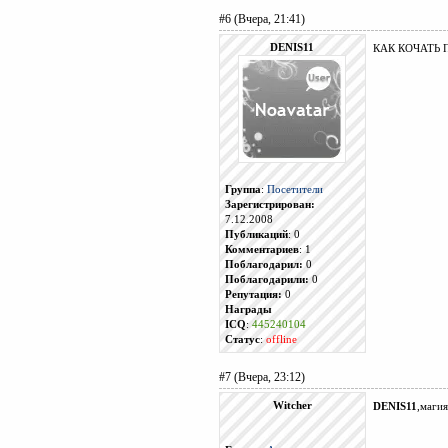
#6 (Вчера, 21:41)
DENIS11
КАК КОЧАТЬ 
Группа
:
Посетители
Зарегистрирован:
7.12.2008
Публикаций
: 0
Комментариев
: 1
Поблагодарил:
0
Поблагодарили:
0
Репутация:
0
Награды
ICQ
:
445240104
Статус
:
offline
#7 (Вчера, 23:12)
Witcher
DENIS11
,магия