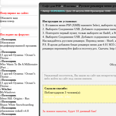
23:27:23
Русское рекавери меню дл
Софт для PSP
»
Плагины
»
Oleg007
: просто качаю неоф прошивку а оно говорит фай
23:26:55
Автор:
SUPERDOG
Дата: 29 августа 2008 Просмотров: 1040
Популярное на сайте:
Oleg007
: так а как пандорить?
Обновите ваш
23:26:18
флеш плеер.
Инструкция по установке:
artem-ponomarenko
1. В главном меню PSP (XMB) нажмите Select, выберите п
: та да ятож прошил на не оф чтобы ди
23:25:47
2. Выберите Соединение USB. Добавьте содержимое папки 
3. Повторите первый пункт, только выберите не flash0, а 
Последнее на форуме:
Oleg007
: а обьясни как пандорить?
4. Выберите Соединение USB. Добавьте содержимое папки
23:25:15
»
Помощник
Наслаждайтесь русским рекавери. Перевод меню - Shiz0,
Обновление
Oleg007
: неа дорогие)
P.S. В архив добавлен бекап рекавери меню для 4.01 M3
модифицированной прошивк
23:25:03
...
рекавери переименуйте файл в recovery.prx. Скачать: http:/
»
Помощник
artem-ponomarenko
: а юмд диски есть?
13 друзей Оушена / Ocean\'s
23:24:47
Thirtee ...
»
Помощник
Oleg007
: да
Who Wants To Be A Millionaire
Обсу
23:24:28
(Part ...
»
Помощник
13 друзей Оушена / Ocean\'s
Уважаемый посетитель, Вы зашли на сайт как незарегис
Thirtee ...
либо войти на сайт под своим именем.
»
Помощник
13 друзей Оушена / Ocean\'s
Thirtee ...
Сказали спасибо:
»
Witcher
MyWindows
Поблагодарили 3 человек(а):
»
Помощник
kucjiuu
,
gnado
,
aday
Silent Hill: Origins - Rus
»
Помощник
Shaun White Snowboarding
»
Помощник
обновление irshell v4.8
За ложное нажатие, будет 10 дневный бан!
»
Помощник