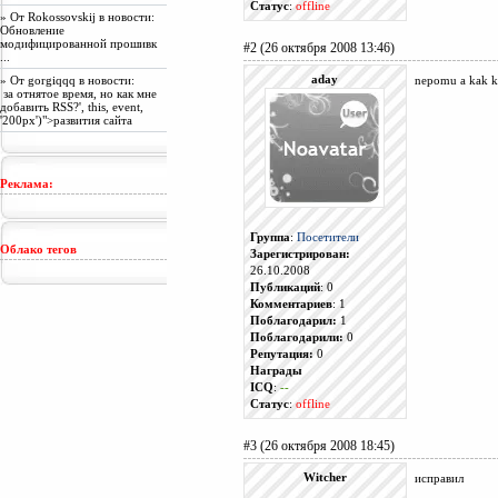
Статус
:
offline
» От
Rokossovskij
в новости:
Обновление
модифицированной прошивк
#2 (26 октября 2008 13:46)
...
» От
gorgiqqq
в новости:
aday
nepomu a kak k
за отнятое время, но как мне
добавить RSS?', this, event,
'200px')">развития сайта
Реклама:
Группа
:
Посетители
Облако тегов
Зарегистрирован:
26.10.2008
Публикаций
: 0
Комментариев
: 1
Поблагодарил:
1
Поблагодарили:
0
Репутация:
0
Награды
ICQ
:
--
Статус
:
offline
#3 (26 октября 2008 18:45)
Witcher
исправил