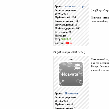
Группа
:
Администраторы
------------------
Зарегистрирован:
[img]https://psp
20.04.2008
Публикаций
: 126
Пингвин - птиц
Комментариев
: 196
пока не пнёшь,
Поблагодарил:
15
Поблагодарили:
203
Репутация:
0
Награды
ICQ
:
9287678
Статус
:
offline
#4 (28 ноября 2008 22:58)
dim
Уважаемые! по
я хотел устано
Теперь буквы р
у меня Custom 
Группа
:
Посетители
Зарегистрирован:
28.11.2008
Публикаций
: 0
Комментариев
: 1