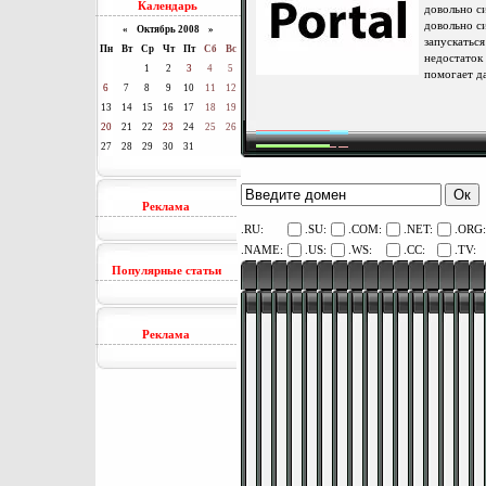
Календарь
довольно си
довольно си
«
Октябрь 2008
»
запускатьс
Пн
Вт
Ср
Чт
Пт
Сб
Вс
недостаток
1
2
3
4
5
помогает д
6
7
8
9
10
11
12
13
14
15
16
17
18
19
20
21
22
23
24
25
26
27
28
29
30
31
Реклама
.RU:
.SU:
.COM:
.NET:
.ORG:
.NAME:
.US:
.WS:
.CC:
.TV:
Популярные статьи
Реклама