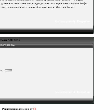
 домашних животных под предводительством карликового пуделя Фифи.
тила убежавшую в лес сосискообразную таксу, Мистера Уинни.
Комментарии (0)
Подробнее
mware 5.00 M33
осмотров: 3827
цто)))))))
Комментарии (1)
Подробнее
Регистрация доменов от
5$