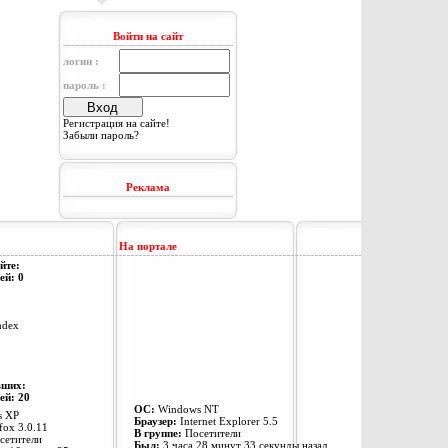
Войти на сайт
логин :
пароль :
Регистрация на сайте!
Забыли пароль?
Реклама
На портале
йте:
ей: 0
ndex
вших:
ей: 20
ОС:
Windows NT
 XP
Браузер:
Internet Explorer 5.5
fox 3.0.11
В группе:
Посетители
сетители
Был:
3 часа 28 минут 33 секунды назад