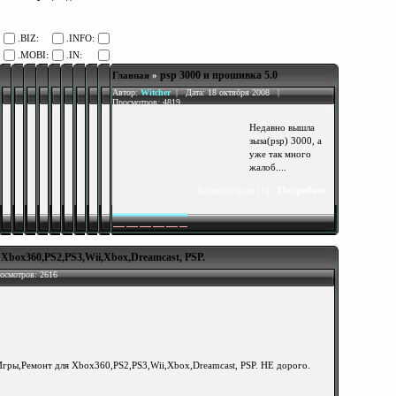
.BIZ:
.INFO:
.MOBI:
.IN:
psp 3000 и прошивка 5.0
Главная
»
Автор:
Witcher
| Дата: 18 октября 2008 |
Просмотров: 4819
Недавно вышла
зыза(psp) 3000, а
уже так много
жалоб....
Комментарии (1)
Подробнее
box360,PS2,PS3,Wii,Xbox,Dreamcast, PSP.
осмотров: 2616
гры,Ремонт для Xbox360,PS2,PS3,Wii,Xbox,Dreamcast, PSP. НЕ дорого.