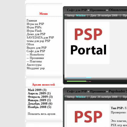
Обновление
Софт для PSP
»
Прошивки
»
Меню
Автор:
Witcher
| Дата: 26 октября 2008 | Пр
Главная
Игры на PSP
Игры PSPx
Игры Flash
Демо для PSP
SAVEDATA для PSP
темы для psp PSP
Обои
Видео для PSP
Софт для PSP
-- Homebrew
-- Прошивки
-- Плагины
Аксессуры
Моддинг psp
Архив новостей
Май 2009 (3)
Popsloader
Софт для PSP
»
Прошивки
»
Апрель 2009 (1)
Февраль 2009 (3)
Автор:
Witcher
| Дата: 26 октября 2008 | Пр
Январь 2009 (1)
Декабрь 2008 (6)
Ноябрь 2008 (5)
Тип PSP:
Fa
Проверено 
Показать весь архив
Это плагин
PSX игр ко