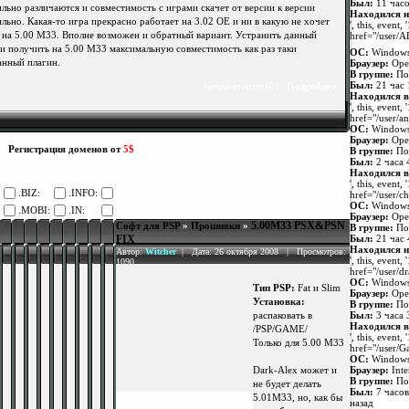
Был:
11 часо
льно различаются и совместимость с играми скачет от версии к версии
Находился н
льно. Какая-то игра прекрасно работает на 3.02 ОЕ и ни в какую не хочет
', this, event, 
я на 5.00 М33. Вполне возможен и обратный вариант. Устранить данный
href="/user/
 и получить на 5.00 M33 максимальную совместимость как раз таки
ОС:
Windows
анный плагин.
Браузер:
Oper
В группе:
По
Был:
21 час 
Комментарии (0)
Подробнее
Находился в
', this, event, 
href="/user/a
ОС:
Windows
Браузер:
Oper
Регистрация доменов от
5$
В группе:
По
Был:
2 часа 
Находился в
', this, event, 
.BIZ:
.INFO:
href="/user/ch
ОС:
Windows 
.MOBI:
.IN:
Браузер:
Oper
5.00M33 PSX&PSN
Софт для PSP
»
Прошивки
»
В группе:
По
FIX
Был:
21 час 
Находился н
Автор:
Witcher
| Дата: 26 октября 2008 | Просмотров:
', this, event, 
1090
href="/user/d
ОС:
Windows
Тип PSP:
Fat и Slim
Браузер:
Oper
Установка:
В группе:
По
Был:
3 часа 
распаковать в
Находился в
/PSP/GAME/
', this, event, 
Только для 5.00 M33
href="/user/
ОС:
Window
Браузер:
Inte
Dark-Alex может и
В группе:
По
не будет делать
Был:
7 часов
5.01M33, но, как бы
назад