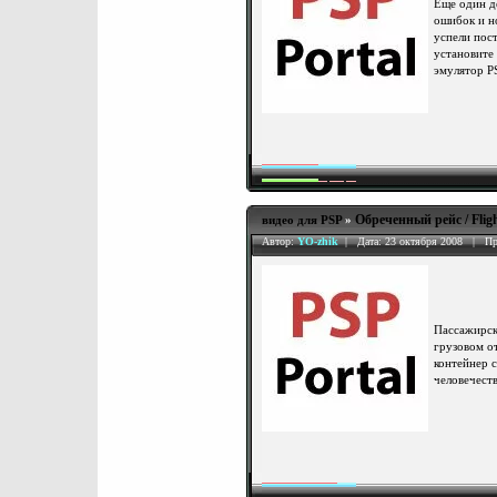
Еще один д
ошибок и н
успели пос
установите 
эмулятор P
Обреченный рейс / Fligh
видео для PSP
»
Автор:
YO-zhik
| Дата: 23 октября 2008 | Пр
Пассажирск
грузовом о
контейнер 
человечеств