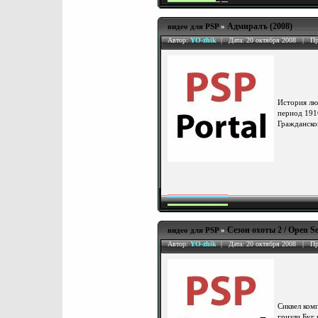
Адмиралъ (2008)
видео для PSP
»
Автор:
YO-zhik
| Дата: 20 октября 2008 | Пр
История лю
период 191
Гражданско
Сезон охоты 2 / Open Se
видео для PSP
»
Автор:
YO-zhik
| Дата: 20 октября 2008 | Пр
Сиквел ком
гризли Буг