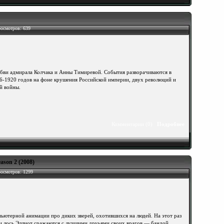
осмотров: 639
бви адмирала Колчака и Анны Тимиревой. События разворачиваются в
6-1920 годов на фоне крушения Российской империи, двух революций и
й войны.
Комментарии (0)
Подробнее
ason 2 (2008)
осмотров: 1299
пьютерной анимации про диких зверей, охотившихся на людей. На этот раз
 и лось Эллиот сражаются с лучшими друьями своих врагов — бандой