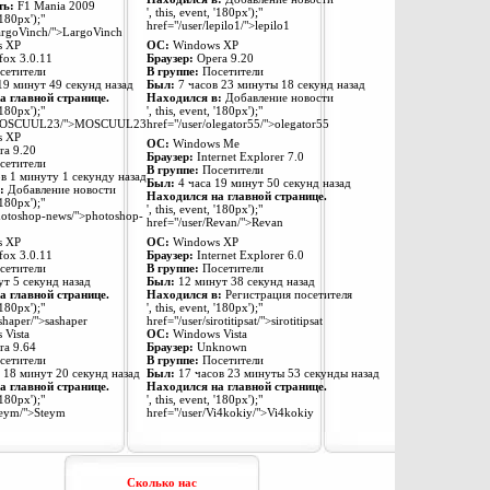
ть:
F1 Mania 2009
', this, event, '180px');"
'180px');"
href="/user/lepilo1/">lepilo1
LargoVinch/">LargoVinch
 XP
ОС:
Windows XP
fox 3.0.11
Браузер:
Opera 9.20
сетители
В группе:
Посетители
19 минут 49 секунд назад
Был:
7 часов 23 минуты 18 секунд назад
а главной странице.
Находился в:
Добавление новости
'180px');"
', this, event, '180px');"
r/MOSCUUL23/">MOSCUUL23
href="/user/olegator55/">olegator55
 XP
ОС:
Windows Me
a 9.20
Браузер:
Internet Explorer 7.0
сетители
В группе:
Посетители
в 1 минуту 1 секунду назад
Был:
4 часа 19 минут 50 секунд назад
:
Добавление новости
Находился на главной странице.
'180px');"
', this, event, '180px');"
hotoshop-news/">photoshop-
href="/user/Revan/">Revan
 XP
ОС:
Windows XP
fox 3.0.11
Браузер:
Internet Explorer 6.0
сетители
В группе:
Посетители
т 5 секунд назад
Был:
12 минут 38 секунд назад
а главной странице.
Находился в:
Регистрация посетителя
'180px');"
', this, event, '180px');"
shaper/">sashaper
href="/user/sirotitipsat/">sirotitipsat
Vista
ОС:
Windows Vista
a 9.64
Браузер:
Unknown
сетители
В группе:
Посетители
 18 минут 20 секунд назад
Был:
17 часов 23 минуты 53 секунды назад
а главной странице.
Находился на главной странице.
'180px');"
', this, event, '180px');"
teym/">Steym
href="/user/Vi4kokiy/">Vi4kokiy
Сколько нас