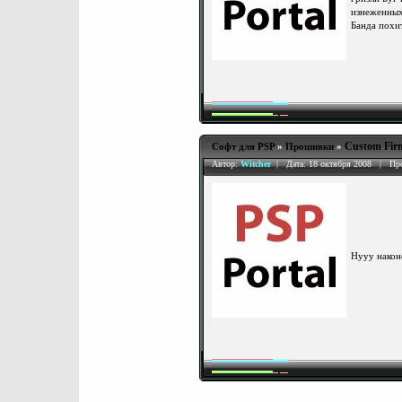
изнеженных
Банда похи
Custom Fir
Софт для PSP
»
Прошивки
»
Автор:
Witcher
| Дата: 18 октября 2008 | Пр
Нууу наконе