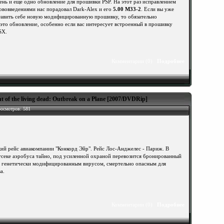
ень и еще одно обновление для прошивки PSP. На этот раз исправлением
ововведениями нас порадовал Dark-Alex и его
5.00 M33-2
. Если вы уже
тавить себе новую модифицированную прошивку, то обязательно
это обновление, особенно если вас интересует встроенный в прошивку
SX.
Комментарии (0)
Подробнее
t of the living dead: Outbreak on a Plane [2007/DVDRip]
осмотров: 581
ий рейс авиакомпании "Конкорд Эйр". Рейс Лос-Анджелес - Париж. В
тсеке аэробуса тайно, под усиленной охраной перевозится бронированный
с генетически модифицированным вирусом, смертельно опасным для
а.
Комментарии (0)
Подробнее