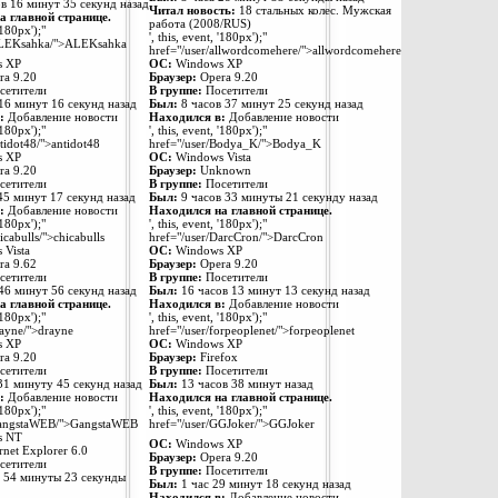
в 16 минут 35 секунд назад
Читал новость:
18 стальных колес. Мужская
а главной странице.
работа (2008/RUS)
'180px');"
', this, event, '180px');"
ALEKsahka/">ALEKsahka
href="/user/allwordcomehere/">allwordcomehere
 XP
ОС:
Windows XP
a 9.20
Браузер:
Opera 9.20
сетители
В группе:
Посетители
16 минут 16 секунд назад
Был:
8 часов 37 минут 25 секунд назад
:
Добавление новости
Находился в:
Добавление новости
'180px');"
', this, event, '180px');"
ntidot48/">antidot48
href="/user/Bodya_K/">Bodya_K
 XP
ОС:
Windows Vista
a 9.20
Браузер:
Unknown
сетители
В группе:
Посетители
45 минут 17 секунд назад
Был:
9 часов 33 минуты 21 секунду назад
:
Добавление новости
Находился на главной странице.
'180px');"
', this, event, '180px');"
icabulls/">chicabulls
href="/user/DarcCron/">DarcCron
Vista
ОС:
Windows XP
a 9.62
Браузер:
Opera 9.20
сетители
В группе:
Посетители
46 минут 56 секунд назад
Был:
16 часов 13 минут 13 секунд назад
а главной странице.
Находился в:
Добавление новости
'180px');"
', this, event, '180px');"
rayne/">drayne
href="/user/forpeoplenet/">forpeoplenet
 XP
ОС:
Windows XP
a 9.20
Браузер:
Firefox
сетители
В группе:
Посетители
31 минуту 45 секунд назад
Был:
13 часов 38 минут назад
:
Добавление новости
Находился на главной странице.
'180px');"
', this, event, '180px');"
GangstaWEB/">GangstaWEB
href="/user/GGJoker/">GGJoker
s NT
ОС:
Windows XP
rnet Explorer 6.0
Браузер:
Opera 9.20
сетители
В группе:
Посетители
 54 минуты 23 секунды
Был:
1 час 29 минут 18 секунд назад
Находился в:
Добавление новости