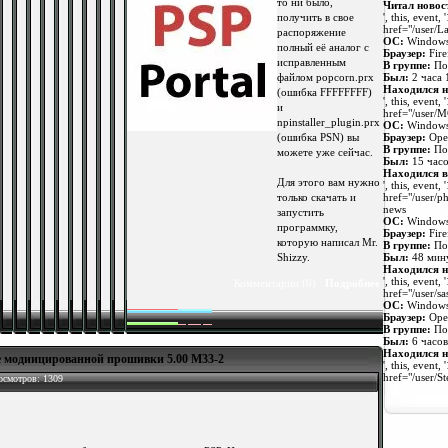
то ни было,
Читал новос
', this, event, 
получить в свое
href="/user/
распоряжение
ОС:
Windows
полный её аналог с
Браузер:
Fire
исправленным
В группе:
По
Был:
2 часа 
файлом popcorn.prx
Находился н
(ошибка FFFFFFFF)
', this, event, 
и
href="/use
npinstaller_plugin.prx
ОС:
Windows
Браузер:
Oper
(ошибка PSN) вы
В группе:
По
можете уже сейчас.
Был:
15 часо
Находился в
Для этого вам нужно
', this, event, 
href="/user/p
только скачать и
news
запустить
ОС:
Windows
программку,
Браузер:
Fire
которую написал Mr.
В группе:
По
Был:
48 мину
Shizzy.
Находился н
', this, event, 
Комментарии (0)
Подробнее
href="/user/sa
ОС:
Windows 
Браузер:
Oper
В группе:
По
Был:
6 часов
Находился н
 модиицированной прошивки 5.00 M33-2
', this, event, 
href="/user/S
осмотров: 1309