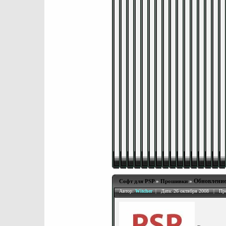
Обновление
Софт для PSP
»
Прошивки
»
Автор:
Witcher
| Дата: 26 октября 2008 | Пр