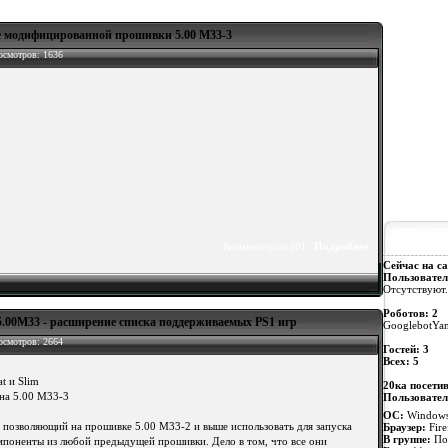
 модифицированной прошивки 5.00 M33-3
осмотров: 1636
Комментарии (0)
Подробнее
Сейчас на са
Пользовател
Отсутствуют.
Роботов: 2
 5.00M33 - расширение списка поддерживаемых PS1 игр
Googlebot
Ya
осмотров: 2664
Гостей: 3
Всех: 5
t и Slim
20ка посети
на 5.00 M33-3
Пользовател
ОС:
Windows
, позволяющий на прошивке 5.00 M33-2 и выше использовать для запуска
Браузер:
Fire
В группе:
По
мпоненты из любой предыдущей прошивки. Дело в том, что все они