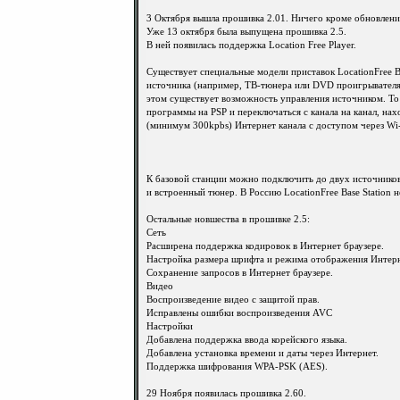
3 Октября вышла прошивка 2.01. Ничего кроме обновления 
Уже 13 октября была выпущена прошивка 2.5.
В ней появилась поддержка Location Free Player.
Существует специальные модели приставок LocationFree Ba
источника (например, ТВ-тюнера или DVD проигрывателя),
этом существует возможность управления источником. То 
программы на PSP и переключаться с канала на канал, нах
(минимум 300kpbs) Интернет канала с доступом через Wi-
К базовой станции можно подключить до двух источников,
и встроенный тюнер. В Россию LocationFree Base Station н
Остальные новшества в прошивке 2.5:
Сеть
Расширена поддержка кодировок в Интернет браузере.
Настройка размера шрифта и режима отображения Интерн
Сохранение запросов в Интернет браузере.
Видео
Воспроизведение видео с защитой прав.
Исправлены ошибки воспроизведения AVC
Настройки
Добавлена поддержка ввода корейского языка.
Добавлена установка времени и даты через Интернет.
Поддержка шифрования WPA-PSK (AES).
29 Ноября появилась прошивка 2.60.