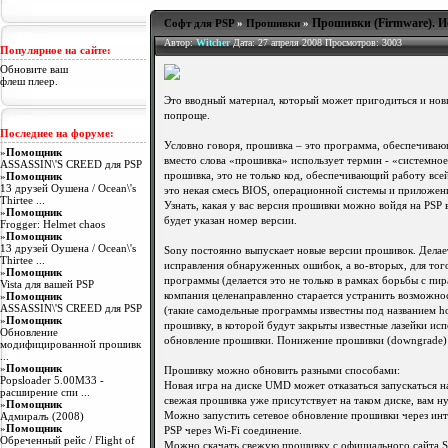
9 ноября 2008
Прошивки (Firmware). И
Софт для PSP
»
Прошивки
»
Witcher
: всем ку!!! У меня щяс совершенно нету времени, п
9 ноября 2008
Автор:
Witcher
Дата: 27 апреля 2008 Просмотров: 3003
Популярное на сайте:
NightFox
: ребят слушайте есть у кого сылочка на бильярд н
Обновите ваш
9 ноября 2008
флеш плеер.
жжженяяя
: что такоке homebrew?
Это вводный материал, который может пригодиться и но
9 ноября 2008
попроще.
Последнее на форуме:
magman
: Всем здрасти умненя версия моего psp 3.73 скач
game кидаю эту тему загружаю psp ну в настройки захожу 
Условно говоря, прошивка – это программа, обеспечиваю
»
Помощник
подскажите пож !)
вместо слова «прошивка» использует термин - «системное
ASSASSIN\'S CREED для PSP
8 ноября 2008
»
Помощник
прошивка, это не только код, обеспечивающий работу всей
13 друзей Оушена / Ocean\'s
это некая смесь BIOS, операционной системы и приложен
Tecktonik
: Смысле?
Thirtee ...
8 ноября 2008
Узнать, какая у вас версия прошивки можно войдя на PSP 
»
Помощник
будет указан номер версии.
Frogger: Helmet chaos
Witcher
: у тя офф
»
Помощник
7 ноября 2008
13 друзей Оушена / Ocean\'s
Sony постоянно выпускает новые версии прошивок. Делает
Thirtee ...
Tecktonik
исправления обнаруженных ошибок, а во-вторых, для того
: Почему мне пишет в псп что файл повреждён?
»
Помощник
7 ноября 2008
программы (делается это не только в рамках борьбы с пир
Vista для вашей PSP
»
Помощник
компания целенаправленно старается устранить возможно
ASSASSIN\'S CREED для PSP
(такие самодельные программы известны под названием h
»
Помощник
прошивку, в которой будут закрыты известные лазейки ис
Обновление
обновление прошивки. Понижение прошивки (downgrade) 
модифицированной прошивк
...
»
Помощник
Прошивку можно обновить разными способами:
Popsloader 5.00M33 -
Новая игра на диске UMD может отказаться запускаться н
расширение спи ...
свежая прошивка уже присутствует на таком диске, вам ну
»
Помощник
Адмиралъ (2008)
Можно запустить сетевое обновление прошивки через инте
»
Помощник
PSP через Wi-Fi соединение.
Обреченный рейс / Flight of
Можно скачать свежую прошивку с официального сайта Son