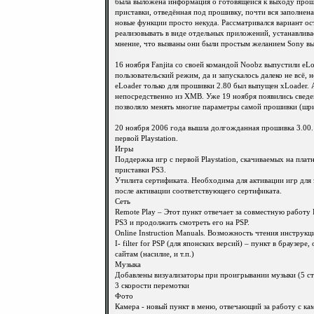
была выложена информация о готовящейся к выходу прошив
приставки, отведённая под прошивку, почти вся заполнен
новые функции просто некуда. Рассматривался вариант ос
реализовывать в виде отдельных приложений, устанавливае
мнение, что вызваны они были простым желанием Sony выя
16 ноября Fanjita со своей командой Noobz выпустили eL
пользовательский режим, да и запускалось далеко не всё,
eLoader только для прошивки 2.80 был выпущен xLoader.
непосредственно из XMB. Уже 19 ноября появились сведен
позволяло менять многие параметры самой прошивки (шрифт
20 ноября 2006 года вышла долгожданная прошивка 3.00. 
первой Playstation.
Игры
Поддержка игр с первой Playstation, скачиваемых на пла
приставки PS3.
Утилита сертификата. Необходима для активации игр для 
после активации соответствующего сертификата.
Сеть
Remote Play – Этот пункт отвечает за совместную работу
PS3 и продолжить смотреть его на PSP.
Online Instruction Manuals. Возможность чтения инструкц
I- filter for PSP (для японских версий) – пункт в браузе
сайтам (насилие, и т.п.)
Музыка
Добавлены визуализаторы при проигрывании музыки (5 ст
3 скорости перемотки
Фото
Камера - новый пункт в меню, отвечающий за работу с ка