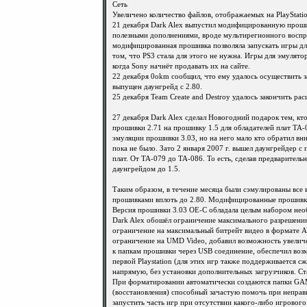
Сеть
Увеличено количество файлов, отображаемых на PlayStati
21 декабря Dark Alex выпустил модифицированную проши
полезными дополнениями, вроде мультирегионного воспро
модифицированная прошивка позволяла запускать игры для
том, что PS3 стала для этого не нужна. Игры для эмулят
когда Sony начнёт продавать их на сайте.
22 декабря 0okm сообщил, что ему удалось осуществить з
выпущен даунгрейд с 2.80.
25 декабря Team Create and Destroy удалось закончить ра
27 декабря Dark Alex сделал Новогодний подарок тем, кт
прошивки 2.71 на прошивку 1.5 для обладателей плат TA
эмуляции прошивки 3.03, но на него мало кто обратил вн
пока не было. Зато 2 января 2007 г. вышел даунгрейдер 
плат. От TA-079 до TA-086. То есть, сделав предварител
даунгрейдом до 1.5.
Таким образом, в течение месяца были сэмулированы вс
прошивками вплоть до 2.80. Модифицированные прошивк
Версия прошивки 3.03 OE-C обладала целым набором нео
Dark Alex обошёл ограничение максимального разрешения
ограничение на максимальный битрейт видео в формате A
ограничение на UMD Video, добавил возможность увелич
к папкам прошивки через USB соединение, обеспечил воз
первой Playstation (для этих игр также поддерживается с
напрямую, без установки дополнительных загрузчиков. С
При форматировании автоматически создаются папки G
(восстановления) способный зачастую помочь при непр
запустить часть игр при отсутствии какого-либо игрового