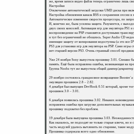
же, время записи видео файла теперь ограничено лишь св
Настройки
Отключение автоматической загрузки UMD диска при вкл
Настройка обновления канала RSS и сохранения сессии в 
Автоматическое изменение скорости процессора, по запро
И, конечно же, была усилена защита. Разумеется, с выхо
двух своих консолей. Активация игр для эмулятора PS1 и 
воспроизведение на PSP становятся доступными транслиру
и тут без ограничений не обошлось. Super Audio CD недо
имеющие защиту от копирования недоступны (а это все D
PS3 для установки игр для эмулятора на PSP. Сами игры сто
нет старшей версии PS3. Очень странный способ продвиж
Уже 24 ноября Sony выпустила прошивку 3.01. Спешно бы
память. Ещё была исправлена ошибка, возникающая на про
Группа Noobz тут же выпустила общий дампер/декриптер 
29 ноября состоялось грандиозное возвращение Booster`а
эмуляции прошивок 2.8 – 2.82.
4 декабря был выпущен DevHook 0.51 который, кроме тог
прошивок 3.0 – 3.01.
6 декабря появилась прошивка 3.02. Никаких нововведени
исправлена ошибка при загрузке дополнительных музыкаль
прошивку подхватил без проблем.
19 декабря была выпущена прошивка 3.03. Неожиданностью
Как оказалось, не подходят не только старые ключи, но 
часть модулей удалось вычленить по старинке, такие модул
Прошивка содержала всего одно обновление.