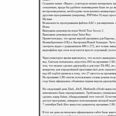
Создание папки «Видео», в которую можно копировать п
сожалению, вроде бы удобное нововведение было не до к
воспроизведением, необходимо использовать конвертеры 
другими программами (например, PSPVideo 9) надо просм
Музыка
Возможность проигрывания файлов AAC с расширением «
Игры
Выпущена демоверсия игры World Tour Soccer 2.
Выпущена демоверсия игры Tama Run.
Примечательно, что кроме версий прошивок для Европы,
Великобритании (UK) и Австралии/Новой Зеландии. Чуть 
смотреть видео с разрешением 480 x 272, вот только зак
видеофайла при этом получается просто огромный, поэтому
Через некоторое время выяснилось, что на всех вышедших 
код. Сначала попытались запустить ISO на прошивке 2.60
том, что можно сделать даунгрейд и для плат TA-082, но
конкретно для определённой приставки (всё дело оказалос
над tiff exploit привела к тому, что 27 августа на проши
На прошивке 2.80 смогли использовать только режим поль
года была официально объявлена первая версия даунгрейд
На следующий день Dark_AleX, Mathieulh иYoshi выпуст
невозможно было перепрошивать. Требовалась специальна
сделать хакер 0okm, обнаруживший этот способ. Естеств
доступ программу, неверное использование которой ведёт 
7 сентября Dark Alex выпустил декриптор прошивки 2.80.
В тот же день на японском официальном сайте была замеч