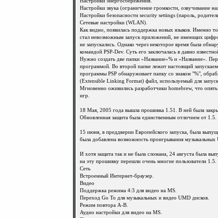
Настройки энергосбережения.
Настройки звука (ограничение громкости, озвучивание на
Настройки безопасности security settings (пароль, родител
Сетевые настройки (WLAN).
Как видно, появилась поддержка новых языков. Именно то
стал невозможным запуск приложений, не имеющих цифро
не запускались. Однако через некоторое время была обнар
командой PSP-Dev. Суть его заключалась в давно известно
Нужно создать две папки «Название»% и «Название». Пе
программой. Во второй папке лежит настоящий запускае
программы PSP обнаруживает папку со знаком "%", обраба
(Extensible Linking Format) файл, используемый для запус
Мгновенно оживились разработчики homebrew, что опять 
игр.
18 Мая, 2005 года вышла прошивка 1.51. В ней была закр
Обновленная защита была единственным отличием от 1.5.
15 июня, в преддверии Европейского запуска, была выпущ
была добавлена возможность проигрывания музыкальных U
И хотя защита так и не была сломана, 24 августа была вы
на эту прошивку перешли очень многие пользователи 1.5.
Сеть
Встроенный Интернет-браузер.
Видео
Поддержка режима 4:3 для видео на MS.
Переход Go To для музыкальных и видео UMD дисков.
Режим повтора A-B.
Аудио настройки для видео на MS.