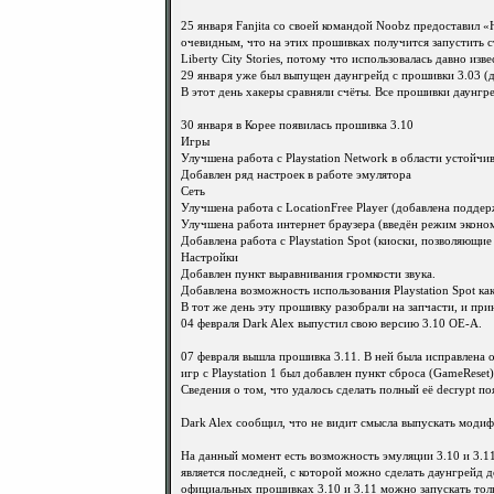
25 января Fanjita со своей командой Noobz предоставил «
очевидным, что на этих прошивках получится запустить с
Liberty City Stories, потому что использовалась давно из
29 января уже был выпущен даунгрейд с прошивки 3.03 (дл
В этот день хакеры сравняли счёты. Все прошивки даунгр
30 января в Корее появилась прошивка 3.10
Игры
Улучшена работа с Playstation Network в области устойчи
Добавлен ряд настроек в работе эмулятора
Сеть
Улучшена работа с LocationFreе Player (добавлена подд
Улучшена работа интернет браузера (введён режим эконо
Добавлена работа с Playstation Spot (киоски, позволяющие
Настройки
Добавлен пункт выравнивания громкости звука.
Добавлена возможность использования Playstation Spot ка
В тот же день эту прошивку разобрали на запчасти, и при
04 февраля Dark Alex выпустил свою версию 3.10 OE-A.
07 февраля вышла прошивка 3.11. В ней была исправлена 
игр с Playstation 1 был добавлен пункт сброса (GameReset)
Сведения о том, что удалось сделать полный её decrypt п
Dark Alex сообщил, что не видит смысла выпускать моди
На данный момент есть возможность эмуляции 3.10 и 3.1
является последней, с которой можно сделать даунгрейд
официальных прошивках 3.10 и 3.11 можно запускать толь