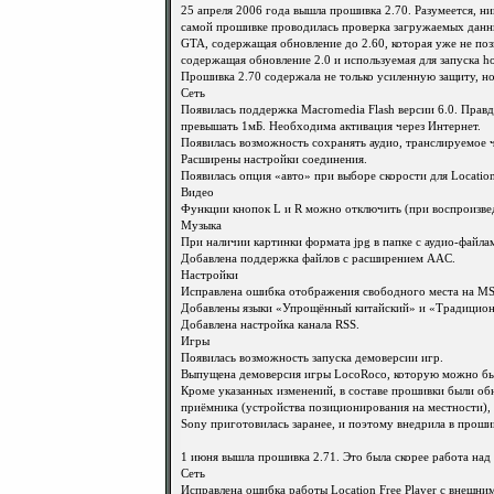
25 апреля 2006 года вышла прошивка 2.70. Разумеется, ни
самой прошивке проводилась проверка загружаемых данны
GTA, содержащая обновление до 2.60, которая уже не поз
содержащая обновление 2.0 и используемая для запуска 
Прошивка 2.70 содержала не только усиленную защиту, но
Сеть
Появилась поддержка Macromedia Flash версии 6.0. Правд
превышать 1мБ. Необходима активация через Интернет.
Появилась возможность сохранять аудио, транслируемое ч
Расширены настройки соединения.
Появилась опция «авто» при выборе скорости для Location 
Видео
Функции кнопок L и R можно отключить (при воспроизв
Музыка
При наличии картинки формата jpg в папке с аудио-файлам
Добавлена поддержка файлов с расширением AAC.
Настройки
Исправлена ошибка отображения свободного места на MS 
Добавлены языки «Упрощённый китайский» и «Традицион
Добавлена настройка канала RSS.
Игры
Появилась возможность запуска демоверсии игр.
Выпущена демоверсия игры LocoRoco, которую можно было
Кроме указанных изменений, в составе прошивки были о
приёмника (устройства позиционирования на местности), 
Sony приготовилась заранее, и поэтому внедрила в прош
1 июня вышла прошивка 2.71. Это была скорее работа над
Сеть
Исправлена ошибка работы Location Free Player с внешни