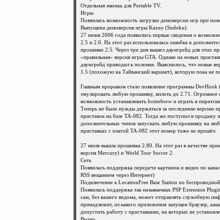
Отдельная иконка для Portable TV.
Игры
Появилась возможность загрузки демоверсии игр при пом
Выпущена демоверсия игры Kazuo (Sudoku).
27 июня 2006 года появились первые сведения о возможн
2.5 и 2.6. На этот раз использовалась ошибка в дополни
прошивке 2.5. Через три дня вышел даунгрейд для этих п
«правильная» версия игры GTA. Однако на новых приставк
даунгрейд приводил к поломке. Выяснилось, что новые в
1.5 (похожую на Тайванский вариант), которую пока не п
Главным прорывом стало появление программы DevHook (
эмулировать любую прошивку, вплоть до 2.71. Огромное к
возможность устанавливать homebrew и играть в пиратски
Теперь не было нужды держаться за последнюю версию про
приставок на базе TA-082. Тогда же поступил в продажу
дополнительных чипов запускать любую прошивку на любо
приставках с платой TA-082 этот номер тоже не прошёл.
27 июля вышла прошивка 2.80. На этот раз в качестве пр
версия Mercury) и World Tour Soccer 2.
Сеть
Появилась поддержка передачи картинок и видео по канал
RSS вещанием через Интернет)
Подключение к LocationFree Base Station по беспроводной
Появилась поддержка так называемых PSP Extension Plugin
сам, без вашего ведома, может отправлять служебную инф
принадлежит, из какого приложения запущен браузер, кака
допустить работу с приставками, на которых не установл
Видео