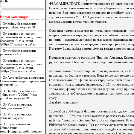
the liv ...
/PSP/GAME/UPDATE и запустить процесс обновления чер
При запуске обновления необходимо убедиться, что аккум
питания. Если при установке прошивки произойдёт какой-
Новые коментарии:
случай называется “brick”. Сделать с этим ничего нельзя
(адреса указаны в гарантийном талоне).
» От hidravlik в новости:
psp-portal.ru: журнал!!!!
Основная причина поломки при установке прошивки – нек
» От
gorgiqqq
в новости:
повреждённые сектора, приводящие к ошибкам чтения/зап
за полезный материал, очень
причина – неверные действия пользователя, вызванные не
благодарен', this, event,
'200px')">развития сайта
месте можно расположить вредоносные программы, распр
Поэтому брать файлы рекомендуется только с проверенных
» От truelester в новости:
развития сайта
Прошивки делятся по регионам (Япония, Америка, Европа и
» От
gorgiqqq
в новости:
русского языка. Отличаются они предустановленными нас
за полезный материал, очень
благодарен', this, event,
'200px')">развития сайта
До этого момента мы говорили об официальных версиях 
прошивки, собранные хакерами. Пока их делает только оди
» От Автолюбитель в новости:
Отличаются они от официальных кардинально (об этом ни
Обновление модиицированной
прошивки ...
в названии только цифры (например, 3.03), то это официа
то это модифицированная прошивка (случай, когда при 
» От Tecktonik в новости:
заменяется на любую желаемую надпись или номер мы уч
', this, event, '200px')">psp-
portal.ru: журнал!!!!
сразу.
Давайте по порядку.
» От
Votrin
в новости:
Vista для вашей PSP
12 декабря 2004 года в Японии поступила в продажу прист
» От
Votrin
в новости:
прошивка 1.0. Что она в себя включала рассказывать долго
темы по наруто
цифровой подписи (Geniune Sony Digital Signature). То е
» От rfyey в новости:
PBPфайл без всяких помех. Тут же энтузиасты начали де
Обновление
запуска любительских программ в итоге ведёт к возможно
модифицированной прошивк
появилась возможность создать копию игры с UMDдиска, и