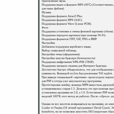
Приглушение звука.
Поддержка видео в формате MP4 (AVC) (Соответственно
для таких файлов).
Музыка
Поддержка формата Atract3 Plus.
Поддержка формата MP4 (AAC).
Поддержка формата Wave (Linear PCM).
Фото
Поддержка установки и смены фоновой картинки (обоев).
Поддержка передачи картинок (при помощи Wi-Fi).
Поддержка форматов TIFF, GIF, PNG и BMP.
Настройки
Добавлена поддержка корейского языка.
Выбор символьной таблицы.
Настройки темы (оформления).
Настройка запуска браузера (безопасность).
Поддержка шифрования WPA-PSK (TKIP).
Поддержка закладок страниц для Интернет браузера.
Достаточно быстро обнаружилось, что для отображения к
уязвимость. Командой toc2rta был реализован Tiff exploit.
При выводе специальной «картинки» происходило перепо
для PSP и оттуда уже запускался код программы.
Протестировав лазейку, команда MPH выпустила даунгрей
устанавливалась старая 1.5. Делалось это при помощи прог
установлена прошивка не 2.0, а 1.0. Естественно PSP по
моделей 1007K этот метод не работал. После «сброса» до 
Однако не все захотели возвращаться на прошивку, не им
Loader от Fanjita (34 летний программист David Court). 
homebrew, но не позволяла запустить ISO (пиратские обра