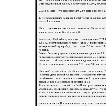
этого исправили ошибку копирования защищённых ATRAC
USB соединении, и ошибку в работе карт памяти, объём к
Самое смешное, что декриптор для 2.80 легко работал и д
13 сентября появилось первое homebrew на прошивку 2.80
для этой прошивки.
Наши разработчики тоже внесли свою лепту. Мушу довёл д
таки читалку текста BookRu для 2.80.
24 сентября Dark Alex сумел запустить на прошивке 2.71
TA-082, смогли запускать homebrew (и ISO) на прошивке 
универсальный даунгрейдер. Вот только PSP на платах TA
поломка.
Заодно была выпущена модифицированная прошивка 2.71 S
прошивками, а поставить специальную версию 2.71, позв
неё мало кто обратил внимания, все предпочитали исполь
Неприступной осталась прошивка 2.81, да и 2.80 по-преж
На всякий случай, 26 октября Sony выпустила прошивку 2
несколько демо-версий. Обладатели 1.5 в качестве альтер
дорабатывал. Веских причин оставаться на 1.5 уже не был
всегда можно было вернуться обратно на 1.5).
Так получилось, что доработка DevHook приостановилась
утверждали, что им заинтересовалась Sony, другие, что о
только косметические изменения в его эмулятор прошивок
решено заняться доработкой модифицированной прошивк
В начале ноября в Японии в продажу поступила камера вме