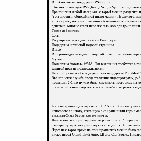
В ней появилась поддержка RSS каналов.
Обычно с помощью RSS (Really Simple Syndication) даётс
Практически любой материал, который можно разделить 
(ретрансляция обновлённой информации). После того, к
этот формат, получает сведения об изменениях и в завис
действия. Многие стали использовать RSS для трансляции
Также добавились:
Сеть
Регулировка звука для Location Free Player.
Поддержка китайской кодовой страницы.
Видео
Воспроизведение видео с защитой прав, полученное через
Музыка
Поддержка формата WMA. Для включения требуется актив
защитой прав не поддерживаются.
На этой прошивке была доработана поддержка Portable-T
Это японская служба предоставления видеопрограмм, рабо
прошивки 2.0, но нужно было закачивать программу на ко
стало возможным подключаться к службе и загружать видео
К этому времени для версий 2.01, 2.5 и 2.6 был выпущен 
использовал ошибку, связанную с сохранениями игры Grand T
создавал Cheat Device для этой игры.
Дело в том, что при загрузке сохранения в этой игре, не
размеру буфера, который под них отводится. Это вызывае
Через некоторое время на этих прошивках можно было зап
диск с игрой Grand Theft Auto: Liberty City Stories. Пира