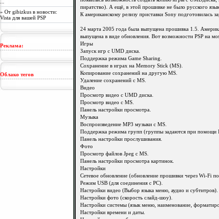
...
пиратство). А ещё, в этой прошивке не было русского язык
» От gibizkus в новости:
К американскому релизу приставки Sony подготовилась за
Vista для вашей PSP
24 марта 2005 года была выпущена прошивка 1.5. Америк
выпущена в виде обновления. Вот возможности PSP на мо
Игры
Реклама:
Запуск игр с UMD диска.
Поддержка режима Game Sharing.
Сохранение в играх на Memory Stick (MS).
Копирование сохранений на другую MS.
Облако тегов
Удаление сохранений с MS.
Видео
Просмотр видео с UMD диска.
Просмотр видео с MS.
Панель настройки просмотра.
Музыка
Воспроизведение MP3 музыки с MS.
Поддержка режима групп (группы задаются при помощи 
Панель настройки прослушивания.
Фото
Просмотр файлов Jpeg с MS.
Панель настройки просмотра картинок.
Настройки
Сетевое обновление (обновление прошивки через Wi-Fi п
Режим USB (для соединения с PC).
Настройки видео (Выбор языка меню, аудио и субтитров).
Настройки фото (скорость слайд-шоу).
Настройки системы (язык меню, наименование, форматир
Настройки времени и даты.