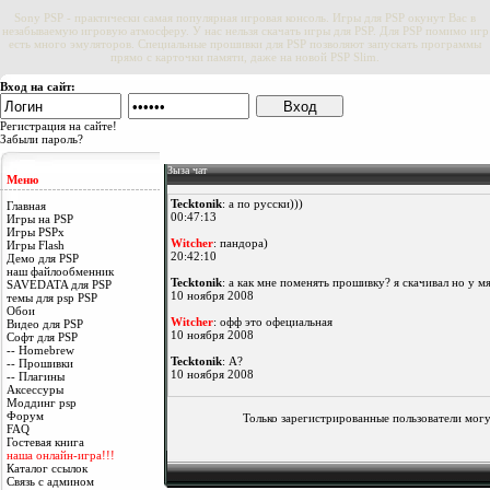
Sony PSP - практически самая популярная игровая консоль. Игры для PSP окунут Вас в
незабываемую игровую атмосферу. У нас нельзя скачать игры для PSP. Для PSP помимо игр
есть много эмуляторов. Специальные прошивки для PSP позволяют запускать программы
прямо с карточки памяти, даже на новой PSP Slim.
Вход на сайт:
Регистрация на сайте!
Забыли пароль?
Зыза чат
Меню
Tecktonik
: а по русски)))
Главная
00:47:13
Игры на PSP
Игры PSPx
Witcher
: пандора)
Игры Flash
20:42:10
Демо для PSP
наш файлообменник
Tecktonik
: а как мне поменять прошивку? я скачивал но у мя
SAVEDATA для PSP
10 ноября 2008
темы для psp PSP
Обои
Witcher
: офф это офециальная
Видео для PSP
10 ноября 2008
Софт для PSP
-- Homebrew
Tecktonik
: А?
-- Прошивки
10 ноября 2008
-- Плагины
Аксессуры
купчино
: всем привет а где можно скачать много игор в од
Моддинг psp
9 ноября 2008
Форум
Только зарегистрированные пользователи могу
FAQ
Tecktonik
: объясните плз...
Гостевая книга
9 ноября 2008
наша онлайн-игра!!!
Каталог ссылок
Tecktonik
: Что значит офф?
Связь с админом