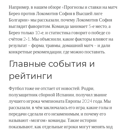
Например, в нашем обзоре «Прогнозы и ставки на матч
Берео против Локомотив София в Высшей лиге
Болгарии» мы рассказали, почему Локомотив София
выглядит фаворитом. Команда занимает 5‑е место, а
Берео только 10‑е, и статистика говорит о победе со
счётом 2‑1. Мы объяснили, какие факторы влияют на
результат – форма, травмы, домашний матч – и дали
конкретные рекомендации, где можно поставить.
Главные события и
рейтинги
Футбол тоже не отстает от новостей. Родри,
полузащитник сборной Испании, получил звание
лучшего игрока чемпионата Европы 2024 года. Мы
рассказали, в чём заключалась его игра, какие голы и
передачи сделали его незаменимым, и почему его
называют «мозгом» команды. Такие истории
показывают, как отдельные игроки могут менять ход