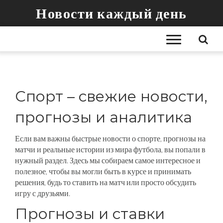
Новости каждый день
Спорт – свежие новости,
прогнозы и аналитика
Если вам важны быстрые новости о спорте, прогнозы на
матчи и реальные истории из мира футбола, вы попали в
нужный раздел. Здесь мы собираем самое интересное и
полезное, чтобы вы могли быть в курсе и принимать
решения, будь то ставить на матч или просто обсудить
игру с друзьями.
Прогнозы и ставки