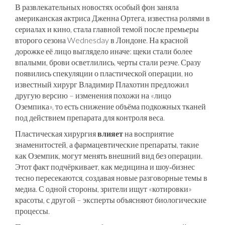
В развлекательных новостях особый фон заняла
американская актриса
Дженна Ортега
,
известна ролями в
сериалах и кино, стала главной темой после премьеры
второго сезона Wednesday в Лондоне
. На красной
дорожке её лицо выглядело иначе: щеки стали более
впалыми, брови осветлились, черты стали резче. Сразу
появились спекуляции о пластической операции, но
известный хирург Владимир Плахотин предложил
другую версию – изменения похожи на «лицо
Оземпика», то есть снижение объёма подкожных тканей
под действием препарата для контроля веса.
Пластическая хирургия
влияет
на восприятие
знаменитостей, а фармацевтические препараты, такие
как Оземпик, могут менять внешний вид без операции.
Этот факт подчёркивает, как медицина и шоу‑бизнес
тесно пересекаются, создавая новые разговорные темы в
медиа. С одной стороны, зрители ищут «котировки»
красоты, с другой – эксперты объясняют биологические
процессы.