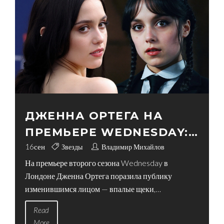
ДЖЕННА ОРТЕГА НА
ПРЕМЬЕРЕ WEDNESDAY:
ХИРУРГ ОБЪЯСНИЛ
16
сен
Звезды
Владимир Михайлов
На премьере второго сезона Wednesday в
«ЛИЦО ОЗЕМПИКА», А НЕ
Лондоне Дженна Ортега поразила публику
ПЛАСТИКУ
изменившимся лицом — впалые щеки,
осветленные брови, более резкие черты. Сеть
Read
решила: удалены комки Биша. Но пластический
More