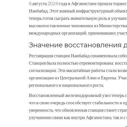
8 августа 2024 года в Афганистане прошла торже
Наибабад. Этот важный инфраструктурный объект
теперь готов сыграть значительную роль в улучш
высокопоставленные чиновники из Министерства 
международных организаций, принимавших участие
Значение восстановления 
Реставрация станции Наибабад ознаменовала соб
Станция была полностью отремонтирована: восст
сигнализации. Эти масштабные работы стали во
организации из Центральной Азии и Европы. Уча
регионального и национального роста.
Восстановленный железнодорожный узел теперь сп
что в свою очередь способствует стабильности и
уверенность, что обновленная станция станет стр
улучшению связи как внутри Афганистана, так и с