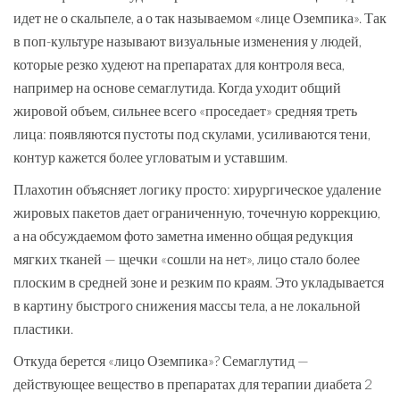
идет не о скальпеле, а о так называемом «лице Оземпика». Так
в поп-культуре называют визуальные изменения у людей,
которые резко худеют на препаратах для контроля веса,
например на основе семаглутида. Когда уходит общий
жировой объем, сильнее всего «проседает» средняя треть
лица: появляются пустоты под скулами, усиливаются тени,
контур кажется более угловатым и уставшим.
Плахотин объясняет логику просто: хирургическое удаление
жировых пакетов дает ограниченную, точечную коррекцию,
а на обсуждаемом фото заметна именно общая редукция
мягких тканей — щечки «сошли на нет», лицо стало более
плоским в средней зоне и резким по краям. Это укладывается
в картину быстрого снижения массы тела, а не локальной
пластики.
Откуда берется «лицо Оземпика»? Семаглутид —
действующее вещество в препаратах для терапии диабета 2