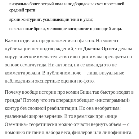
визуально более острый овал и подбородок за счет просевшей
средней трети;
яркий контуринг, усиливающий тени и углы;
осветленные брови, меняющие восприятие пропорций лица.
Важно отделять предположения от фактов. На момент
публикации нет подтверждений, что
Дженна Ортега
делала
хирургическое вмешательство или принимала препараты на
основе семаглутида. Ни актриса, ни ее команда это не
комментировали. В публичном поле — лишь визуальные
наблюдения и экспертные оценки по фото.
Почему вообще истории про комки Биша так быстро входят в
тренды? Потому что эта операция обещает «инстаграмный»
контур без сложной реабилитации. Но она необратима:
удаленный жир не вернешь. В то время как при «лице
Оземпика» теоретически можно отчасти вернуть объем — с
помощью питания, набора веса, филлеров или липофилинга.