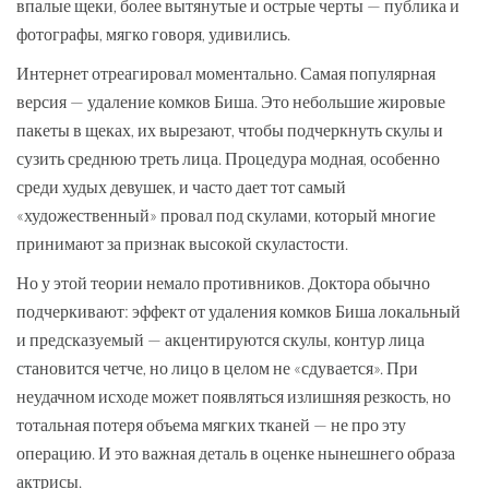
впалые щеки, более вытянутые и острые черты — публика и
фотографы, мягко говоря, удивились.
Интернет отреагировал моментально. Самая популярная
версия — удаление комков Биша. Это небольшие жировые
пакеты в щеках, их вырезают, чтобы подчеркнуть скулы и
сузить среднюю треть лица. Процедура модная, особенно
среди худых девушек, и часто дает тот самый
«художественный» провал под скулами, который многие
принимают за признак высокой скуластости.
Но у этой теории немало противников. Доктора обычно
подчеркивают: эффект от удаления комков Биша локальный
и предсказуемый — акцентируются скулы, контур лица
становится четче, но лицо в целом не «сдувается». При
неудачном исходе может появляться излишняя резкость, но
тотальная потеря объема мягких тканей — не про эту
операцию. И это важная деталь в оценке нынешнего образа
актрисы.