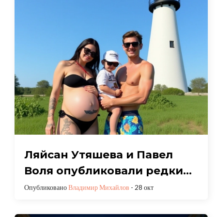
Ляйсан Утяшева и Павел
Воля опубликовали редкие
фото дочери Софии на её 10-
Опубликовано
Владимир Михайлов
- 28 окт
летие