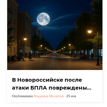
В Новороссийске после
атаки БПЛА повреждены
пять домов, пострадали
Опубликовано
Владимир Михайлов
- 25 ноя
четыре человека