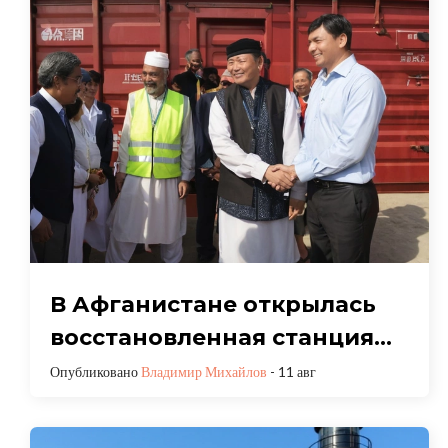
В Афганистане открылась
восстановленная станция
Наибабад: Новый этап
Опубликовано
Владимир Михайлов
- 11 авг
железнодорожного
развития