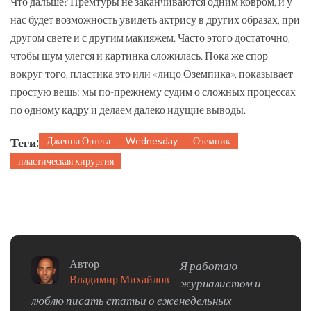
Что дальше? Премтуры не заканчиваются одним ковром, и у
нас будет возможность увидеть актрису в других образах, при
другом свете и с другим макияжем. Часто этого достаточно,
чтобы шум улегся и картинка сложилась. Пока же спор
вокруг того, пластика это или «лицо Оземпика», показывает
простую вещь: мы по-прежнему судим о сложных процессах
по одному кадру и делаем далеко идущие выводы.
Теги:
Дженна Ортега
Wednesday
Оземпик
пластическая хирургия
Автор
Я работаю
Владимир Михайлов
журналистом и
люблю писать статьи о еженедельных