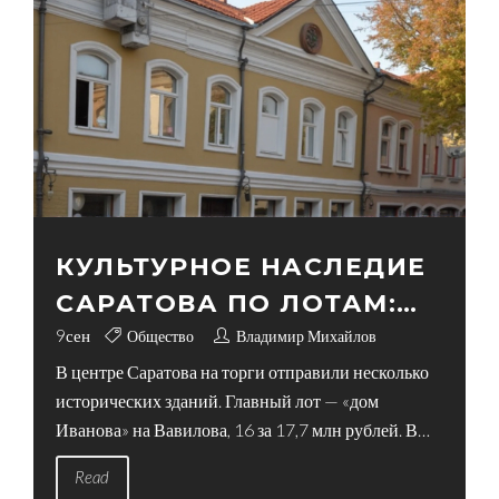
КУЛЬТУРНОЕ НАСЛЕДИЕ
САРАТОВА ПО ЛОТАМ:
ГОРОД ВЫСТАВИЛ ДОМ
9
сен
Общество
Владимир Михайлов
В центре Саратова на торги отправили несколько
ИВАНОВА И ЕЩЁ ДВА
исторических зданий. Главный лот — «дом
ЗДАНИЯ НА АУКЦИОН
Иванова» на Вавилова, 16 за 17,7 млн рублей. В
продаже также дом на Первомайской и
Read
трёхэтажное здание на Московской за 65 млн. Все