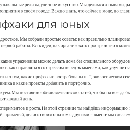
музыкальные релизы, уличное искусство. Мы делимся отзывами, р
приятия в своём городе. Важно знать, что сейчас в моде, но главн
йфхаки для юных
дростков. Мы собрали простые советы: как правильно планироват
первой работы. Есть идеи, как организовать пространство в комна
какие упражнения можно делать дома без специального оборудова
кт: как справляться со стрессом перед экзаменами, как улучшить 
тьи о том, какие профессии востребованы в IT, экологическом се
авника и какие проекты добавить в портфолио.
икуем. Мы постоянно обновляем список статей, чтобы ты всегда бы
дят каждый день.
кспериментов и роста. На этой странице ты найдёшь информацию,
, применяй, делись своим опытом с другими – вместе мы сделаем 