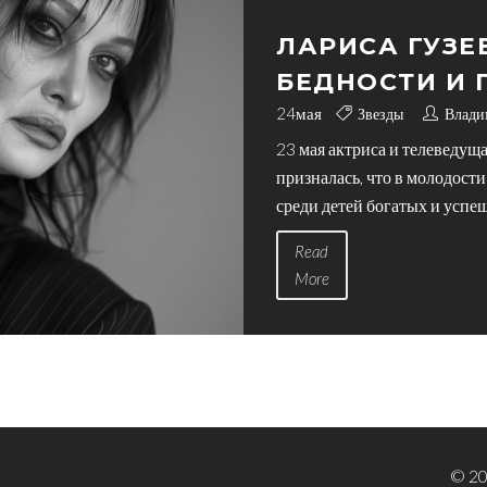
ЛАРИСА ГУЗЕ
БЕДНОСТИ И 
24
мая
Звезды
Влади
23 мая актриса и телеведуща
призналась, что в молодости
среди детей богатых и усп
Гузеева поделилась, что он
Read
More
© 20